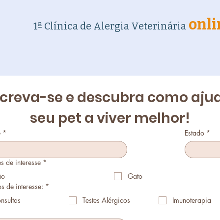
onli
1ª Clínica de Alergia Veterinária
screva-se e descubra como ajud
seu pet a viver melhor!
e
*
Estado
*
s de interesse
*
ão
Gato
s de interesse:
*
nsultas
Testes Alérgicos
Imunoterapia
*