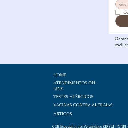
Go
Garant
exclus
HOME
ATENDIMENTOS ON-
LINE
TESTES ALÉRGICOS
VACINAS CONTRA ALERGIAS
ARTIGOS
CCB Especialidades Veterinárias EIRELI | CNPJ 4