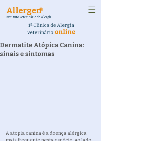
Allergen
®
Instituto Veterinário de Alergia
1ª Clínica de Alergia
online
Veterinária
Dermatite Atópica Canina:
sinais e sintomas
A atopia canina é a doença alérgica 
mais frequente nesta espécie, ao lado 