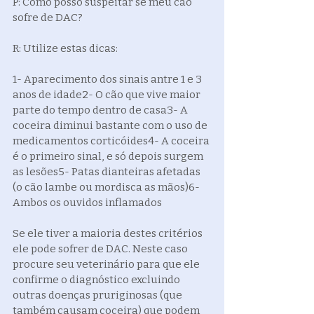
P: Como posso suspeitar se meu cão 
sofre de DAC?
R: Utilize estas dicas:
1- Aparecimento dos sinais antre 1 e 3 
anos de idade2- O cão que vive maior 
parte do tempo dentro de casa3- A 
coceira diminui bastante com o uso de 
medicamentos corticóides4- A coceira 
é o primeiro sinal, e só depois surgem 
as lesões5- Patas dianteiras afetadas 
(o cão lambe ou mordisca as mãos)6- 
Ambos os ouvidos inflamados
Se ele tiver a maioria destes critérios 
ele pode sofrer de DAC. Neste caso 
procure seu veterinário para que ele 
confirme o diagnóstico excluindo 
outras doenças pruriginosas (que 
também causam coceira) que podem 