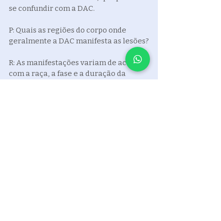
se confundir com a DAC.
P: Quais as regiões do corpo onde 
geralmente a DAC manifesta as lesões?
R: As manifestações variam de acordo 
com a raça, a fase e a duração da 
doença, entretanto, como regra geral 
as lesões podem acometer 
principalmente as patas 
(especialmente as dianteiras), os 
ouvidos, dobras dos braços, axilas, 
ventre e, em alguns casos, ao redor 
dos olhos e lábios.
Posts recentes
Ver tudo